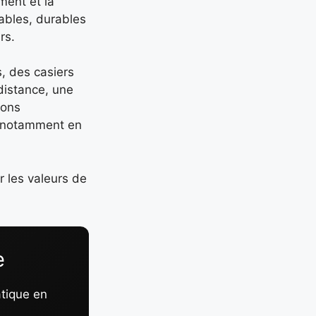
ment et la
ables, durables
rs.
, des casiers
distance, une
ions
, notamment en
r les valeurs de
e
atique en