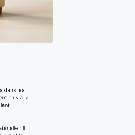
s dans les
nt plus à la
liant
rielle : il