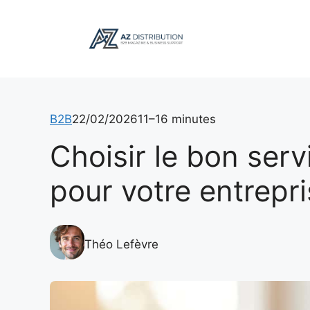
Aller
au
contenu
B2B
22/02/2026
11–16 minutes
Choisir le bon ser
pour votre entrepr
Théo Lefèvre