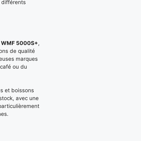
différents
 ou WMF 5000S+
,
ons de qualité
breuses marques
 café ou du
us et boissons
stock, avec une
particulièrement
nes.