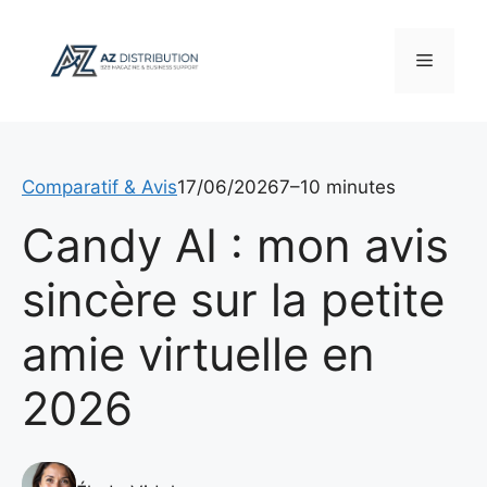
Aller
au
Menu
contenu
Comparatif & Avis
17/06/2026
7–10 minutes
Candy AI : mon avis
sincère sur la petite
amie virtuelle en
2026