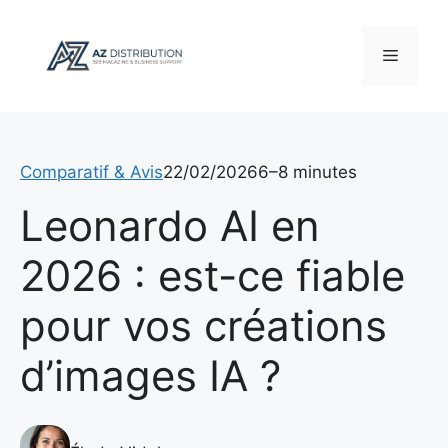
Aller
au
Menu
contenu
Comparatif & Avis
22/02/2026
6–8 minutes
Leonardo AI en
2026 : est-ce fiable
pour vos créations
d’images IA ?