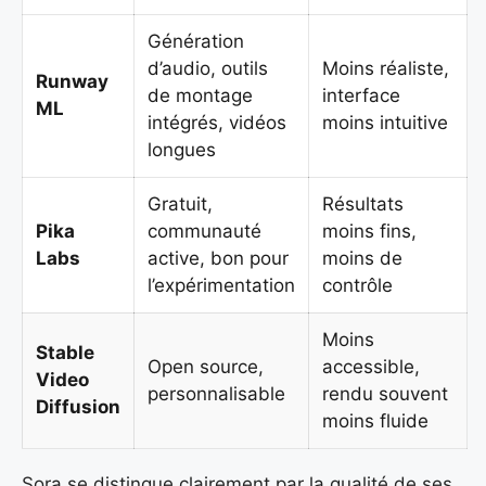
Génération
d’audio, outils
Moins réaliste,
Runway
de montage
interface
ML
intégrés, vidéos
moins intuitive
longues
Gratuit,
Résultats
Pika
communauté
moins fins,
Labs
active, bon pour
moins de
l’expérimentation
contrôle
Moins
Stable
Open source,
accessible,
Video
personnalisable
rendu souvent
Diffusion
moins fluide
Sora se distingue clairement par la qualité de ses