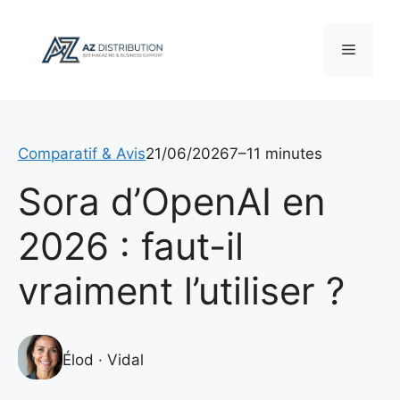
Aller
au
Menu
contenu
Comparatif & Avis
21/06/2026
7–11 minutes
Sora d’OpenAI en
2026 : faut-il
vraiment l’utiliser ?
Élod · Vidal