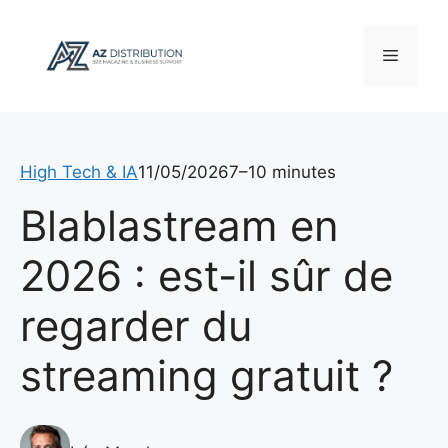
Aller
au
Menu
contenu
High Tech & IA
11/05/2026
7–10 minutes
Blablastream en
2026 : est-il sûr de
regarder du
streaming gratuit ?