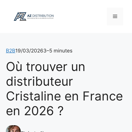
Aller
au
Menu
contenu
B2B
19/03/2026
3–5 minutes
Où trouver un
distributeur
Cristaline en France
en 2026 ?