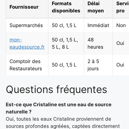
Formats
Délai
Serv
Fournisseur
disponibles
moyen
pro
Supermarchés
50 cl, 1,5 L
Immédiat
Non
mon-
50 cl, 1,5 L,
48
Oui
eaudesource.fr
5 L, 8 L
heures
Comptoir des
2 à 5
50 cl, 1,5 L
Oui
Restaurateurs
jours
Questions fréquentes
Est-ce que Cristaline est une eau de source
naturelle ?
Oui, toutes les eaux Cristaline proviennent de
sources profondes agréées, captées directement