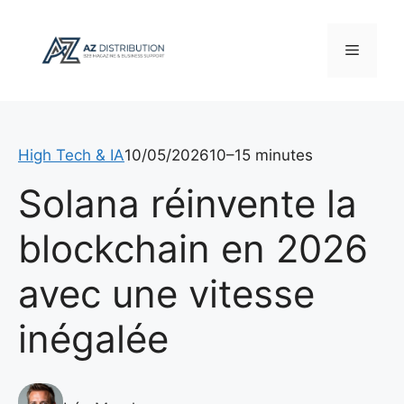
Aller
au
Menu
contenu
High Tech & IA
10/05/2026
10–15 minutes
Solana réinvente la
blockchain en 2026
avec une vitesse
inégalée