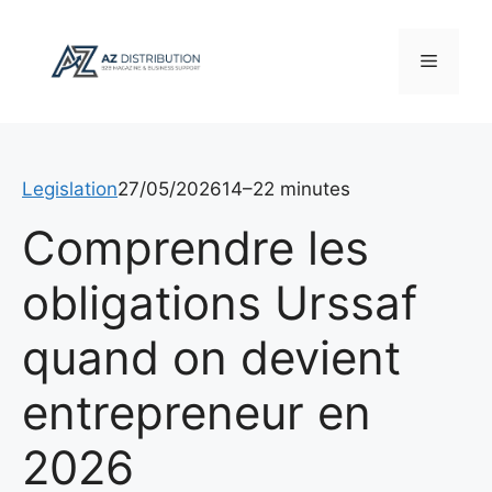
Aller
au
Menu
contenu
Legislation
27/05/2026
14–22 minutes
Comprendre les
obligations Urssaf
quand on devient
entrepreneur en
2026