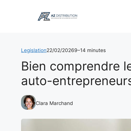
Aller
au
contenu
Legislation
22/02/2026
9–14 minutes
Bien comprendre l
auto-entrepreneur
Clara Marchand