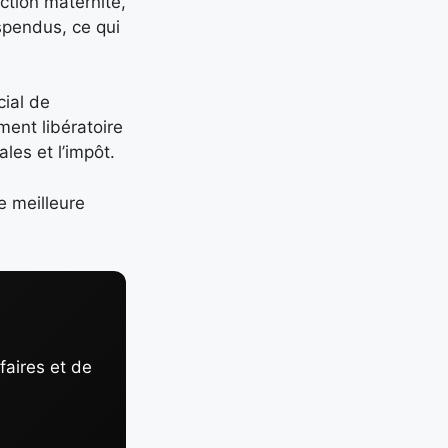
ection maternité,
uspendus, ce qui
cial de
ment libératoire
les et l’impôt.
e meilleure
faires et de