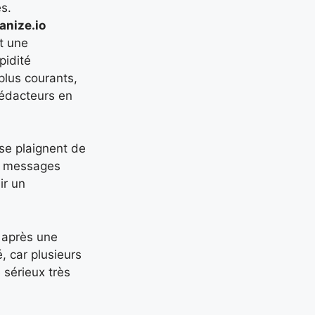
es.
nize.io
t une
pidité
plus courants,
rédacteurs en
 se plaignent de
ux messages
ir un
 après une
é, car plusieurs
 sérieux très