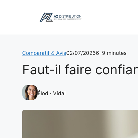
Aller
au
contenu
Comparatif & Avis
02/07/2026
6–9 minutes
Faut-il faire conf
Élod · Vidal