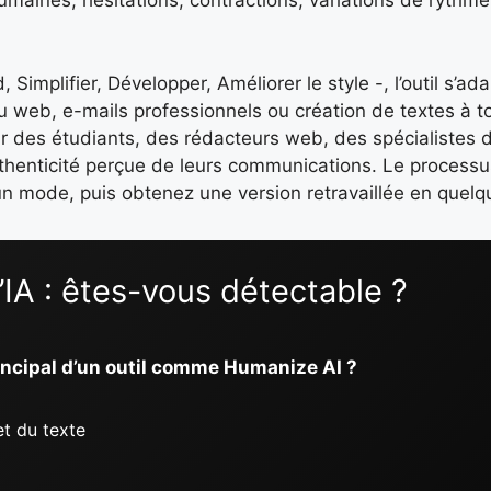
maines, hésitations, contractions, variations de rythme,
implifier, Développer, Améliorer le style -, l’outil s’ad
 web, e-mails professionnels ou création de textes à t
 par des étudiants, des rédacteurs web, des spécialistes
thenticité perçue de leurs communications. Le processus
 un mode, puis obtenez une version retravaillée en quel
’IA : êtes-vous détectable ?
principal d’un outil comme Humanize AI ?
t du texte