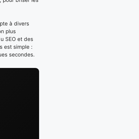
 pour briser les
apte à divers
on plus
 du SEO et des
 est simple :
ques secondes.