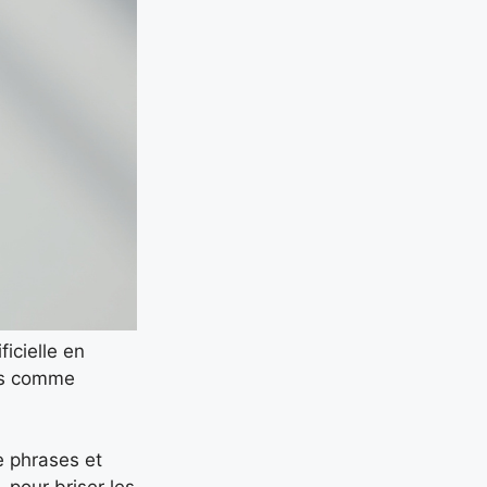
icielle en
urs comme
e phrases et