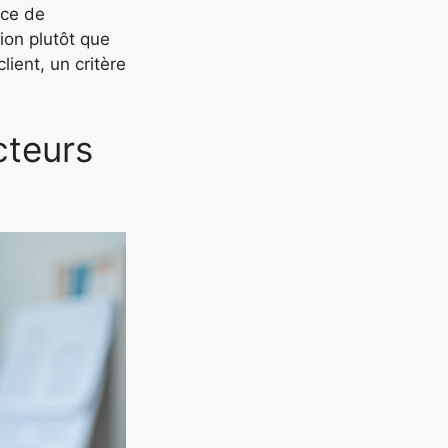
nce de
ion plutôt que
ient, un critère
cteurs