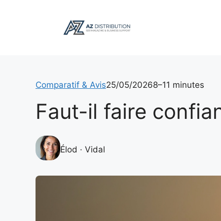
Aller
au
contenu
Comparatif & Avis
25/05/2026
8–11 minutes
Faut-il faire confi
Élod · Vidal