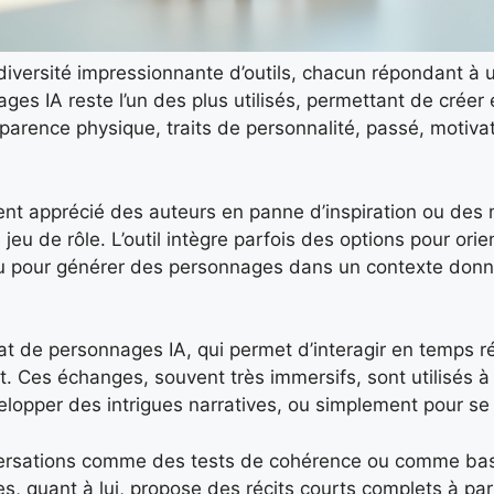
diversité impressionnante d’outils, chacun répondant à 
ages IA reste l’un des plus utilisés, permettant de créer
parence physique, traits de personnalité, passé, motiv
ent apprécié des auteurs en panne d’inspiration ou des 
eu de rôle. L’outil intègre parfois des options pour orien
) ou pour générer des personnages dans un contexte don
chat de personnages IA, qui permet d’interagir en temps r
 Ces échanges, souvent très immersifs, sont utilisés à 
velopper des intrigues narratives, ou simplement pour se d
onversations comme des tests de cohérence ou comme ba
res, quant à lui, propose des récits courts complets à par