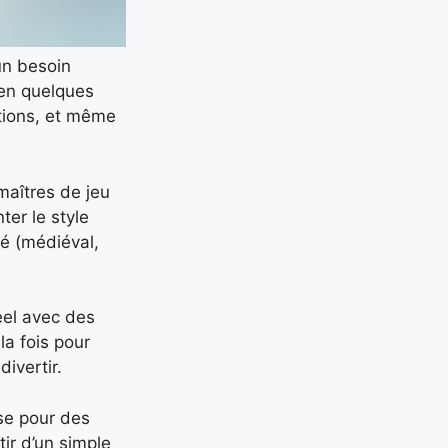
un besoin
 en quelques
ations, et même
maîtres de jeu
ter le style
né (médiéval,
éel avec des
la fois pour
ivertir.
se pour des
tir d’un simple