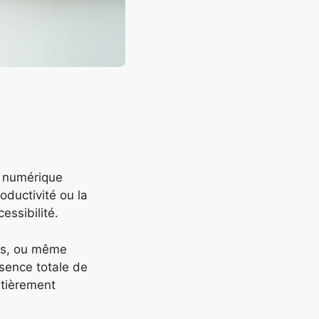
n numérique
oductivité ou la
essibilité.
ves, ou même
bsence totale de
entièrement