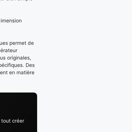
 dimension
iques permet de
nérateur
us originales,
pécifiques. Des
ment en matière
tout créer