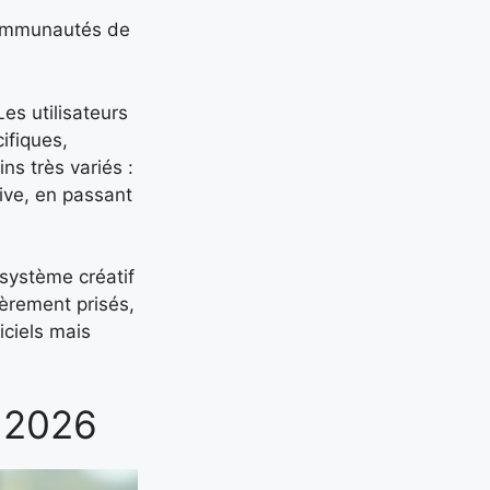
 communautés de
es utilisateurs
ifiques,
s très variés :
ive, en passant
osystème créatif
ièrement prisés,
iciels mais
n 2026