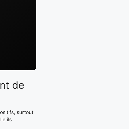
ent de
sitifs, surtout
le ils