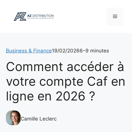
Aller
au
Menu
contenu
Business & Finance
19/02/2026
6–9 minutes
Comment accéder à
votre compte Caf en
ligne en 2026 ?
Camille Leclerc