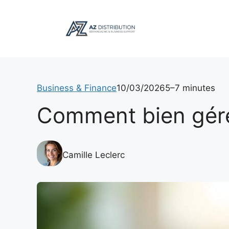
Aller
au
contenu
Business & Finance
10/03/2026
5–7 minutes
Comment bien gér
Camille Leclerc