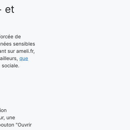
 et
forcée de
nnées sensibles
nt sur ameli.fr,
ailleurs,
que
 sociale.
ion
ur, une
bouton "Ouvrir