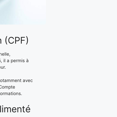
n (CPF)
elle,
 il a permis à
ur.
, notamment avec
n Compte
formations.
limenté