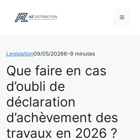
Aller
au
Menu
contenu
Legislation
09/05/2026
6–9 minutes
Que faire en cas
d’oubli de
déclaration
d’achèvement des
travaux en 2026 ?