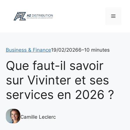
Aller
au
Menu
contenu
Business & Finance
19/02/2026
6–10 minutes
Que faut-il savoir
sur Vivinter et ses
services en 2026 ?
Camille Leclerc