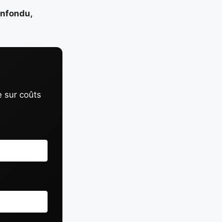
onfondu,
e sur coûts