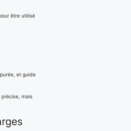
ur être utilisé
épurée, et guide
, précise, mais
arges