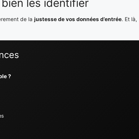
ien les identifier
ièrement de la
justesse de vos données d’entrée
. Et là
ances
ble ?
es