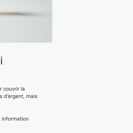
i
 couvrir la
as d’argent, mais
e information