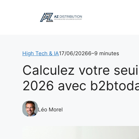
Aller
au
contenu
High Tech & IA
17/06/2026
6–9 minutes
Calculez votre seui
2026 avec b2btod
Léo Morel