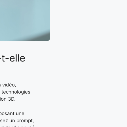
t-elle
 vidéo,
 technologies
ion 3D.
oposant une
issez un prompt,