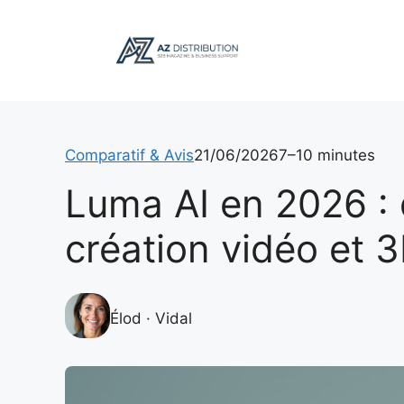
Aller
au
contenu
Comparatif & Avis
21/06/2026
7–10 minutes
Luma AI en 2026 : 
création vidéo et 3
Élod · Vidal