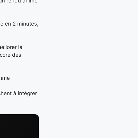
 un rendu animé
ne en 2 minutes,
éliorer la
ncore des
comme
t
hent à intégrer