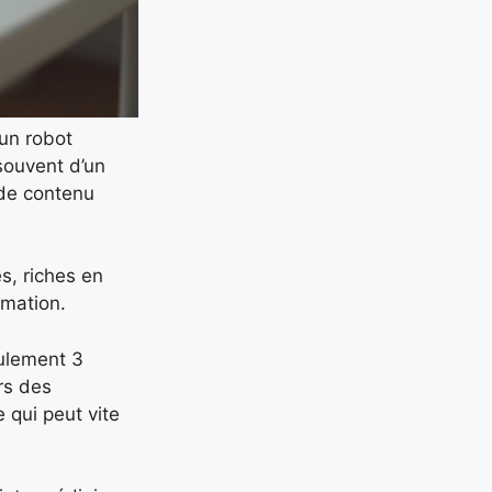
un robot
souvent d’un
 de contenu
s, riches en
imation.
eulement 3
rs des
 qui peut vite